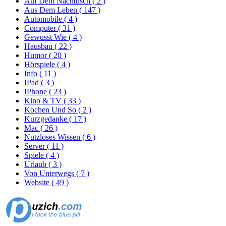
Auf Dem Nachttisch
( 2 )
Aus Dem Leben
( 147 )
Automobile
( 4 )
Computer
( 31 )
Gewusst Wie
( 4 )
Hausbau
( 22 )
Humor
( 20 )
Hörspiele
( 4 )
Info
( 11 )
IPad
( 3 )
IPhone
( 23 )
Kino & TV
( 33 )
Kochen Und So
( 2 )
Kurzgedanke
( 17 )
Mac
( 26 )
Nutzloses Wissen
( 6 )
Server
( 11 )
Spiele
( 4 )
Urlaub
( 3 )
Von Unterwegs
( 7 )
Website
( 49 )