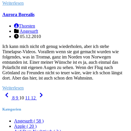
Weiterlesen
Aurora Borealis
Thorsten
Angesurft
05.12.2010
Ich kann mich nicht oft genug wiederholen, aber ich stehe
Timelapse-Videos. Vorallem wenn sie gut gemacht wurden wie
folgendes, was in Tromsø, ganz im Norden von Norwegen
entstanden ist. Einer meiner Wünsche ist es ja, auch einmal das
Polarlicht mit eigenen Augen zu sehen. Wenn der Flug nach
Grönland zu Freunden nicht so teuer wäre, wäre ich schon längst
dort. Aber das hier, ist auch schon den Wahnsinn.
Weiterlesen
Previous
Next
8
9
10
11
12
Kategorien
Angesurft
( 58 )
Apple
( 20 )