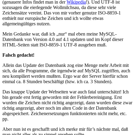
(genauere Infos findet man in der
Wikipedia
!). Und UTF-8 ist
sozusagen die eierlegende Wollmilchsau, da diese sehr viele
Zeichensätze vereint. Das von mir vorher genutze ISO-8859-1
enthielt nur europäsche Zeichen und ich wollte etwas
allgemeingültiges nutzen.
Mein Gedanke war, daß ich „nur“ mal eben meine MySQL-
Datenbank von Version 4.0 auf 4.1 updaten und im Kopf dieser
HTML-Seiten statt ISO-8859-1 UTF-8 ausgeben muß.
Falsch gedacht!
Allein das Update der Datenbank zog eine Menge mehr Arbeit mit
sich, da alle Programme, die irgendwie auf MySQL zugriffen, auch
neu kompiliert werden mußten. Ergo war der Server hierfür schon
einmal ca. 8 Stunden beschäftigt (bzw. ich ca. 3 Stunden).
Das knappe Update der Webseiten war auch fatal unterschätzt! Ich
bin gerade erst fertig geworden mit der Fehlerbereinigung. Erst
wurden die Zeichen nicht richtig angezeigt, dann wurden diese zwar
richtig angezeigt, aber noch im alten Code in der Datenbank
abgespeichert. Zeichenersetzungen funktionierten nicht mehr, etc.
pp.
Aber nun ist es geschafft und ich merke mir für’s nächste mal, daß
man nicht alles als zu simpel ansehen sollte.