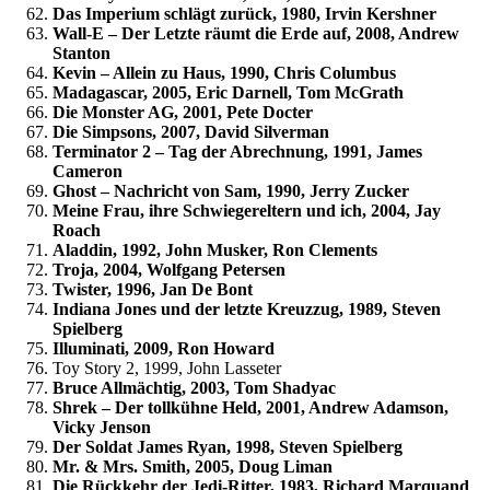
Das Imperium schlägt zurück, 1980, Irvin Kershner
Wall-E – Der Letzte räumt die Erde auf, 2008, Andrew
Stanton
Kevin – Allein zu Haus, 1990, Chris Columbus
Madagascar, 2005, Eric Darnell, Tom McGrath
Die Monster AG, 2001, Pete Docter
Die Simpsons, 2007, David Silverman
Terminator 2 – Tag der Abrechnung, 1991, James
Cameron
Ghost – Nachricht von Sam, 1990, Jerry Zucker
Meine Frau, ihre Schwiegereltern und ich, 2004, Jay
Roach
Aladdin, 1992, John Musker, Ron Clements
Troja, 2004, Wolfgang Petersen
Twister, 1996, Jan De Bont
Indiana Jones und der letzte Kreuzzug, 1989, Steven
Spielberg
Illuminati, 2009, Ron Howard
Toy Story 2, 1999, John Lasseter
Bruce Allmächtig, 2003, Tom Shadyac
Shrek – Der tollkühne Held, 2001, Andrew Adamson,
Vicky Jenson
Der Soldat James Ryan, 1998, Steven Spielberg
Mr. & Mrs. Smith, 2005, Doug Liman
Die Rückkehr der Jedi-Ritter, 1983, Richard Marquand