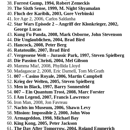
Forrest Gump, 1994, Robert Zemeckis
The Sixth Sense, 1999, M. Night Shyamalan
Fluch der Karibik, 2003, Gore Verbinski
Ice Age 2, 2006, Carlos Saldanha
Star Wars Episode 2 – Angriff der Klonkrieger, 2002,
George Lucas
Kung Fu Panda, 2008, Mark Osborne, John Stevenson
Die Unglaublichen, 2004, Brad Bird
Hancock, 2008, Peter Berg
Ratatouille, 2007, Brad Bird
Vergessene Welt – Jurassic Park, 1997, Steven Spielberg
Die Passion Christi, 2004, Mel Gibson
Mamma Mia!, 2008, Phyllida Lloyd
Madagascar 2, 2008, Eric Darnell, Tom McGrath
007 – Casino Royale, 2006, Martin Campbell
Krieg der Welten, 2005, Steven Spielberg
Men in Black, 1997, Barry Sonnenfeld
007 – Ein Quantum Trost, 2008, Marc Forster
I Am Legend, 2007, Francis Lawrence
Iron Man, 2008, Jon Favreau
Nachts im Museum, 2006, Shawn Levy
Mission: Impossible 2, 2000, John Woo
Armageddon, 1998, Michael Bay
King Kong, 2005, Peter Jackson
The Day After Tomorrow, 2004, Roland Emmerich