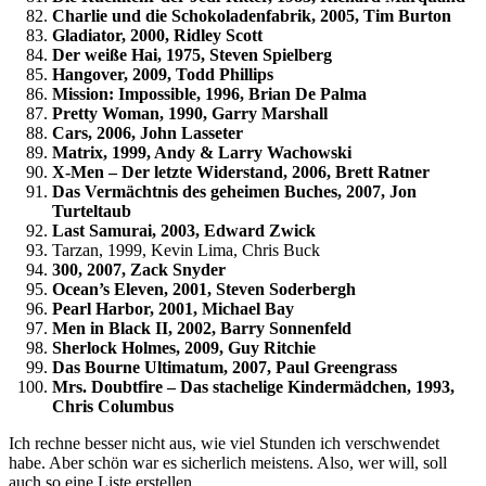
Charlie und die Schokoladenfabrik, 2005, Tim Burton
Gladiator, 2000, Ridley Scott
Der weiße Hai, 1975, Steven Spielberg
Hangover, 2009, Todd Phillips
Mission: Impossible, 1996, Brian De Palma
Pretty Woman, 1990, Garry Marshall
Cars, 2006, John Lasseter
Matrix, 1999, Andy & Larry Wachowski
X-Men – Der letzte Widerstand, 2006, Brett Ratner
Das Vermächtnis des geheimen Buches, 2007, Jon
Turteltaub
Last Samurai, 2003, Edward Zwick
Tarzan, 1999, Kevin Lima, Chris Buck
300, 2007, Zack Snyder
Ocean’s Eleven, 2001, Steven Soderbergh
Pearl Harbor, 2001, Michael Bay
Men in Black II, 2002, Barry Sonnenfeld
Sherlock Holmes, 2009, Guy Ritchie
Das Bourne Ultimatum, 2007, Paul Greengrass
Mrs. Doubtfire – Das stachelige Kindermädchen, 1993,
Chris Columbus
Ich rechne besser nicht aus, wie viel Stunden ich verschwendet
habe. Aber schön war es sicherlich meistens. Also, wer will, soll
auch so eine Liste erstellen.